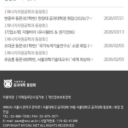
[ 에너지자원공학과 동창회 ]
2026/07/21
변중무 동문(87학번) 한양대 공과대학장 취임(2026/7/1일자)
[ 에너지자원공학과 동창회 ]
2026/03/13
[기업소개] 지엘비이 (유시철85 & 권기진86)
[ 에너지자원공학과 동창회 ]
2026/02/05
오대균 동문(81학번) `국가녹색기술연구소` 소장 취임 (2026/2월)
[ 에너지자원공학과 동창회 ]
2026/02/05
유승훈 동문(88학번, 서울과학기술대교수) `세계 최상위 연구자 2025` 등재
|
|
이용약관
이메일무단수집거부
개인정보보호정책
08826) 서울시 관악구 관악로1 서울대학교 공과대학 39동 서울대학교 공과대학 동창회 / 회장 정
진섭
TEL : 02-880-7030 | FAX : 02-875-3571
E-mail : aace@snu.ac.kr | 사업자번호 : 119-82-61398
COPYRIGHT MYSNU.NET ALL RIGHTS RESERVED