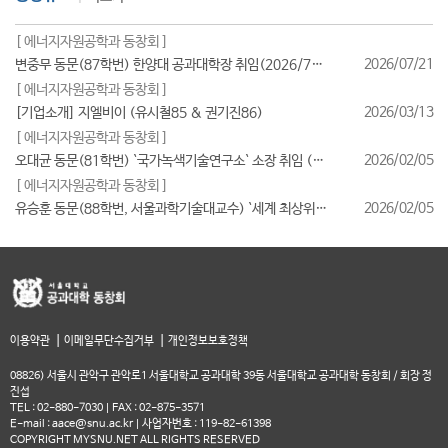
[ 에너지자원공학과 동창회 ]
2026/07/21
변중무 동문(87학번) 한양대 공과대학장 취임(2026/7/1일자)
[ 에너지자원공학과 동창회 ]
2026/03/13
[기업소개] 지엘비이 (유시철85 & 권기진86)
[ 에너지자원공학과 동창회 ]
2026/02/05
오대균 동문(81학번) `국가녹색기술연구소` 소장 취임 (2026/2월)
[ 에너지자원공학과 동창회 ]
2026/02/05
유승훈 동문(88학번, 서울과학기술대교수) `세계 최상위 연구자 2025` 등재
|
|
이용약관
이메일무단수집거부
개인정보보호정책
08826) 서울시 관악구 관악로1 서울대학교 공과대학 39동 서울대학교 공과대학 동창회 / 회장 정
진섭
TEL : 02-880-7030 | FAX : 02-875-3571
E-mail : aace@snu.ac.kr | 사업자번호 : 119-82-61398
COPYRIGHT MYSNU.NET ALL RIGHTS RESERVED